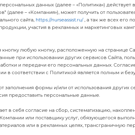
 персональных данных (далее – «Политика») действует 
" (далее – «Компания»), может получить от пользоват
ального сайта,
https://nurseassist.ru/
, а так же всех его п
а продукции, участия в рекламных и маркетинговых кам
ая кнопку любую кнопку, расположенную на странице С
данные при использовании других сервисов Сайта, пол
аботки и передачи его персональных данных. Согласи
и в соответствии с Политикой является полным и без
 от заполнения формы и/или от использования других с
асия предоставить персональные данные.
ает в себя согласие на сбор, систематизацию, накопле
 Компании или поставщику услуг, обязующегося выпол
териалов или в рекламных целях, трансграничную пер