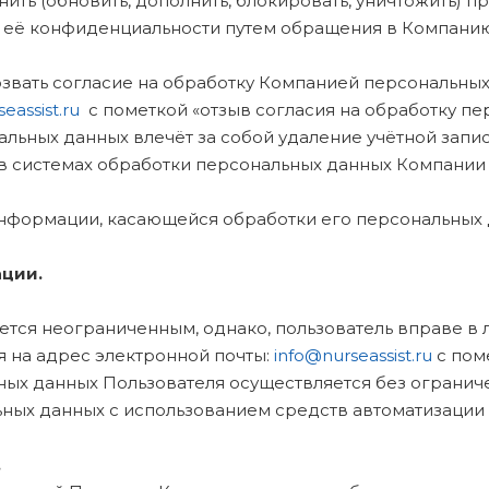
нить (обновить, дополнить, блокировать, уничтожить)
ы её конфиденциальности путем обращения в Компанию
отозвать согласие на обработку Компанией персональн
eassist.ru
с пометкой «отзыв согласия на обработку пе
льных данных влечёт за собой удаление учётной запис
в системах обработки персональных данных Компании
 информации, касающейся обработки его персональных
ции.
яется неограниченным, однако, пользователь вправе в
 на адрес электронной почты:
info@nurseassist.ru
с пом
ных данных Пользователя осуществляется без огранич
ых данных с использованием средств автоматизации и
.