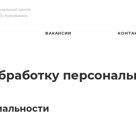
нальный центр
обслуживания
И
ВАКАНСИИ
КОНТА
обработку персонал
иальности