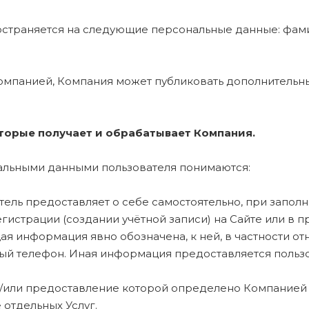
ространяется на следующие персональные данные: фами
х Компанией, Компания может публиковать дополнител
оторые получает и обрабатывает Компания.
нальными данными пользователя понимаются:
атель предоставляет о себе самостоятельно, при запол
гистрации (создании учётной записи) на Сайте или в п
 информация явно обозначена, к ней, в частности отн
ный телефон. Иная информация предоставляется пользо
р и/или предоставление которой определено Компанией
 отдельных Услуг.