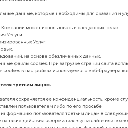
альные данные, которые необходимы для оказания и ул
 Компании может использовать в следующих целях:
ия Услуги.
лизированных Услуг.
новых.
ледований, на основе обезличенных данных.
онные файлы cookies. При загрузке страниц сайта всп
ь cookies в настройках используемого веб-браузера к
теля третьим лицам.
ователя сохраняется ее конфиденциальность, кроме сл
тавлен пользователем либо по его просьбе.
 информацию пользователя третьим лицам в следующих
ие на такие действия оформил заявку на сайте или поз
целей, осуществления и выполнения функций, полномо