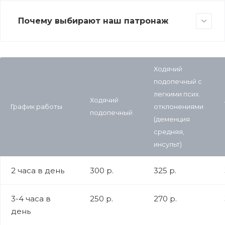
Почему выбирают наш патронаж
Ходячий
подопечный с
легкими псих.
Ходячий
График работы
отклонениями
подопечный
(деменция
средняя,
инсульт)
2 часа в день
300 р.
325 р.
3-4 часа в
250 р.
270 р.
день