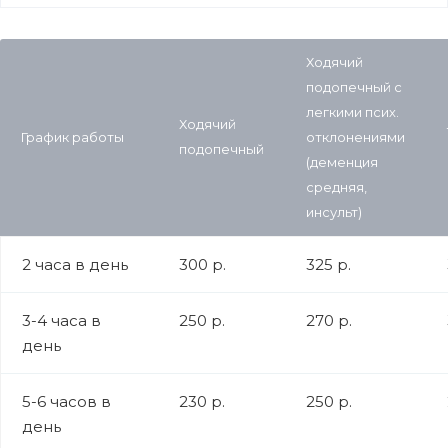
Ходячий
подопечный с
легкими псих.
Ходячий
График работы
отклонениями
подопечный
(деменция
средняя,
инсульт)
2 часа в день
300 р.
325 р.
3-4 часа в
250 р.
270 р.
день
5-6 часов в
230 р.
250 р.
день