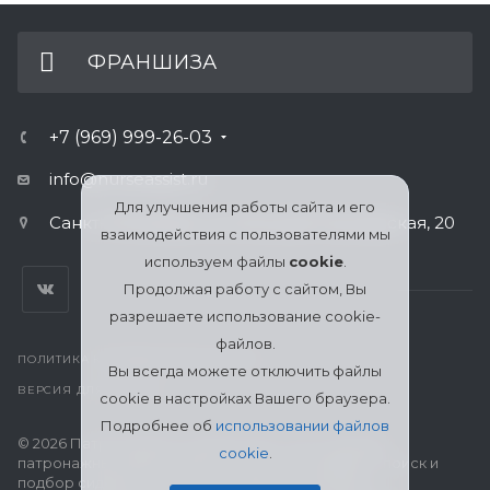
ФРАНШИЗА
+7 (969) 999-26-03
info@nurseassist.ru
Для улучшения работы сайта и его
Санкт-Петербург, ул. Большая Пушкарская, 20
взаимодействия с пользователями мы
используем файлы
cookie
.
Продолжая работу с сайтом, Вы
разрешаете использование cookie-
файлов.
ПОЛИТИКА КОНФИДЕНЦИАЛЬНОСТИ
Вы всегда можете отключить файлы
ВЕРСИЯ ДЛЯ ПЕЧАТИ
cookie в настройках Вашего браузера.
Подробнее об
использовании файлов
© 2026 Патронажная служба МЦСО «Ассоциация
cookie
.
патронажных работников» в Санкт-Петербурге: поиск и
подбор сиделки, уход за пожилыми, больными и