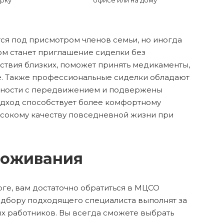
рку
офисе или на дому
ся под присмотром членов семьи, но иногда
м станет приглашение сиделки без
тствия близких, поможет принять медикаменты,
е. Также профессиональные сиделки обладают
жности с передвижением и подвержены
одход способствует более комфортному
ысокому качеству повседневной жизни при
роживания
рге, вам достаточно обратиться в МЦСО
одбору подходящего специалиста выполнят за
х работников. Вы всегда сможете выбрать