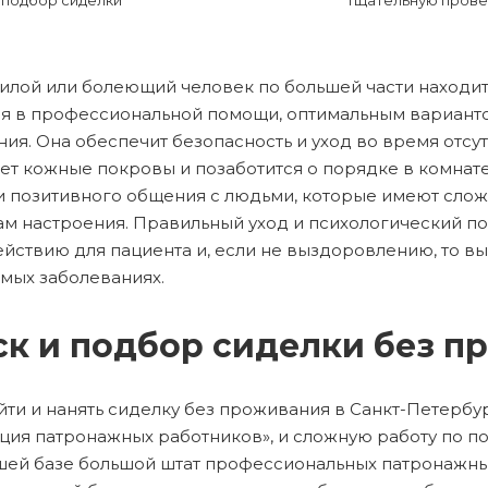
подбор сиделки
тщательную прове
илой или болеющий человек по большей части находит
я в профессиональной помощи, оптимальным варианто
ия. Она обеспечит безопасность и уход во время отсу
ет кожные покровы и позаботится о порядке в комнат
 позитивного общения с людьми, которые имеют сло
м настроения. Правильный уход и психологический п
йствию для пациента и, если не выздоровлению, то в
мых заболеваниях.
к и подбор сиделки без п
йти и нанять сиделку без проживания в Санкт-Петербу
ция патронажных работников», и сложную работу по п
ашей базе большой штат профессиональных патронажны