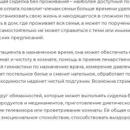
ая сиделка без проживания – наиболее доступный по
я оплата позволит членам семьи больше времени уделя
рганизовать свою жизнь и находящегося в сложном п
ь в дом, где проживает вся семья, а может по поруче
самостоятельно не может справиться с теми или иными
ких предписаний.
пациента в назначенное время, она может обеспечить
мат и чистоту в комнате, помощь в приеме лекарстве
й гимнастики по назначению врача, измерение давлени
ет постельное белье и сменит нательное, обработает 
ходимости наденет чистый подгузник. Возможна стрижк
круг обязанностей, которые может выполнять сиделка 
продуктов и медикаментов, приготовление диетическо
е телевизора или проветривание комнаты. Её общая о
 эмоциональное спокойствие, способствовать выздор