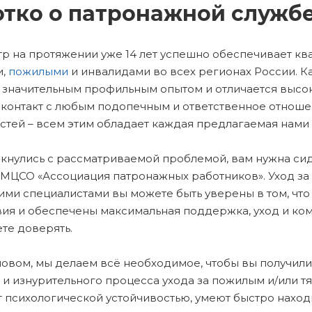
тко о патронажной служб
р на протяжении уже 14 лет успешно обеспечивает кв
и,
пожилыми
и инвалидами во всех регионах России. 
 значительным профильным опытом и отличается высо
 контакт с любым подопечным и ответственное отноше
стей – всем этим обладает каждая предлагаемая нами 
лкнулись с рассматриваемой проблемой, вам нужна си
МЦСО «Ассоциация патронажных работников». Уход за ч
ими специалистами вы можете быть уверены в том, что
вия и обеспечены максимальная поддержка, уход и ко
те доверять.
овом, мы делаем всё необходимое, чтобы вы получили
 и изнурительного процесса ухода за пожилым и/или 
 психологической устойчивостью, умеют быстро наход