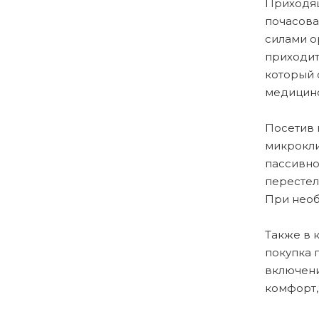
Приходящ
почасова
силами о
приходит
который 
медицинс
Посетив 
микрокли
пассивно
перестел
При необ
Также в 
покупка 
включени
комфорт,