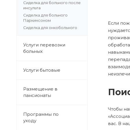
Сиделка для больного после
инсульта
Сиделка для больного
Паркинсоном
Если пож
Сиделка для онкобольного
нуждаетс
проживан
Услуги перевозки
обработа
больных
навыками
перепада
взаимоде
Услуги бытовые
неизлечи
Размещение в
Поис
пансионаты
Чтобы на
Программы по
«Ассоциа
уходу
вас. В н