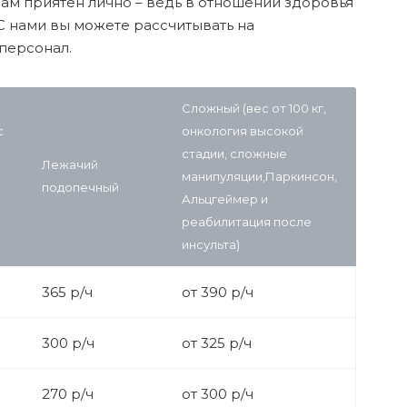
вам приятен лично – ведь в отношении здоровья
С нами вы можете рассчитывать на
персонал.
Сложный (вес от 100 кг,
с
онкология высокой
стадии, сложные
Лежачий
манипуляции,Паркинсон,
подопечный
Альцгеймер и
реабилитация после
инсульта)
365 р/ч
от 390 р/ч
300 р/ч
от 325 р/ч
270 р/ч
от 300 р/ч