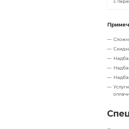
с пер
Примеч
Сложн
Скидка
Надбав
Надбав
Надбав
Услуги
оплачи
Спец