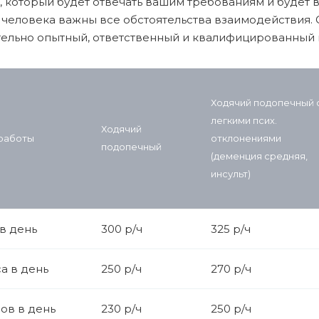
, который будет отвечать вашим требованиям и будет 
 человека важны все обстоятельства взаимодействия. 
ельно опытный, ответственный и квалифицированный 
Ходячий подопечный 
легкими псих.
Ходячий
 работы
отклонениями
подопечный
(деменция средняя,
инсульт)
 в день
300 р/ч
325 р/ч
са в день
250 р/ч
270 р/ч
сов в день
230 р/ч
250 р/ч