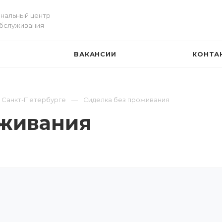
нальный центр
обслуживания
ВАКАНСИИ
КОНТА
И
в Санкт-Петербурге
Сиделка без проживания
оживания