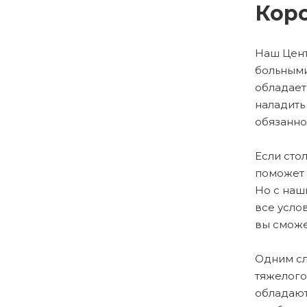
Коро
Наш Цент
больным
обладает
наладить
обязанно
Если сто
поможет 
Но с наш
все усло
вы сможе
Одним сл
тяжелого
обладают